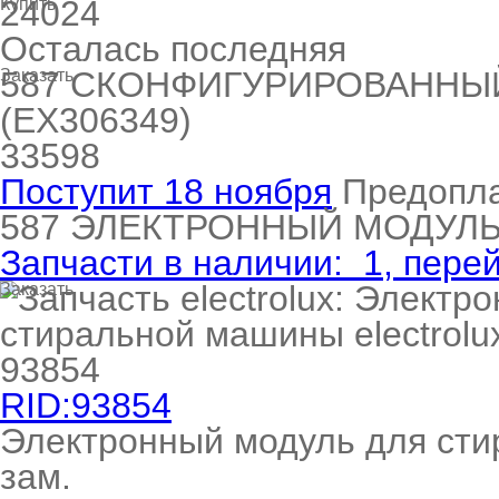
24024
Купить
Осталась последняя
587
СКОНФИГУРИРОВАННЫЙ
Заказать
(EX306349)
33598
Поступит 18 ноября
Предопл
587
ЭЛЕКТРОННЫЙ МОДУЛ
Запчасти в наличии:
1
, пере
Заказать
RID:93854
Электронный модуль для сти
зам.