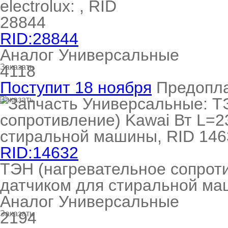
RID:28844
Аналог Универсальные
4118
Заказать
Поступит 18 ноября
Предопл
Заказать
RID:14632
ТЭН (нагревательное сопроти
датчиком для стиральной м
Аналог Универсальные
2194
Заказать