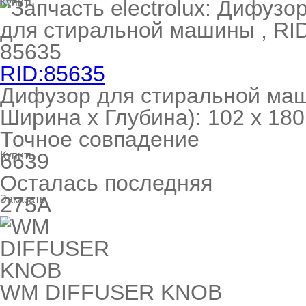
Купить
 Whirlpool
RID:85635
Дифузор для стиральной ма
ns
т Ardo
Ширина х Глубина): 102 x 180 
Точное совпадение
6639
Купить
Осталась последняя
т Candy
275A
Заказать
 Miele
WM DIFFUSER KNOB