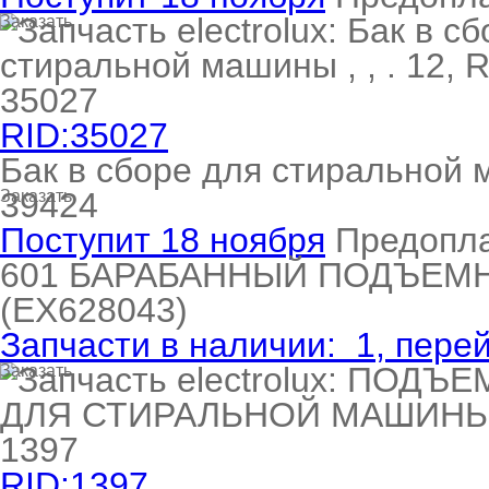
Заказать
RID:35027
Бак в сборе для стиральной м
39424
Заказать
Поступит 18 ноября
Предопл
601
БАРАБАННЫЙ ПОДЪЕМНИ
(EX628043)
Запчасти в наличии:
1
, пере
Заказать
RID:1397