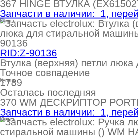
367
HINGE ВТУЛКА
(EX61502
Запчасти в наличии:
1
, пере
Купить
RID:Z-90136
Втулка (верхняя) петли люка
Точное совпадение
1789
Купить
Осталась последняя
370
WM ДЕСКРИПТОР POR
Запчасти в наличии:
1
, пере
Купить