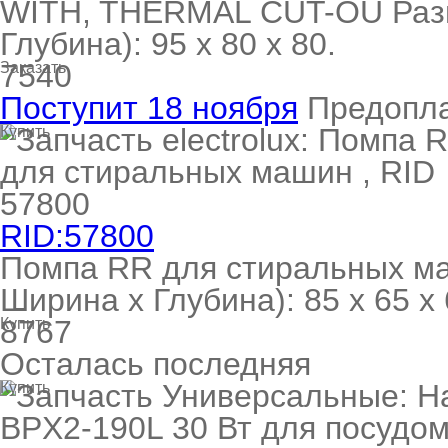
WITH, THERMAL CUT-OU Раз
Глубина): 95 x 80 х 80.
7540
Заказать
Поступит 18 ноября
Предопл
Купить
RID:57800
Помпа RR для стиральных м
Ширина х Глубина): 85 x 65 х 
8767
Купить
Осталась последняя
Купить