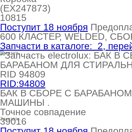
(EX247873)
10815
Поступит 18 ноября
Предопл
600
КЛАСТЕР, WELDED, СБО
Запчасти в каталоге:
2
, пере
Заказать
RID:94809
БАК В СБОРЕ С БАРАБАНО
МАШИНЫ .
Точное совпадение
39016
Заказать
Поступит 18 ноября
Предопл