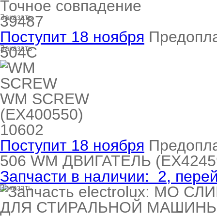
Точное совпадение
39487
Заказать
Поступит 18 ноября
Предопл
504C
Заказать
WM SCREW
(EX400550)
10602
Поступит 18 ноября
Предопл
506
WM ДВИГАТЕЛЬ
(EX4245
Запчасти в наличии:
2
, пере
Заказать