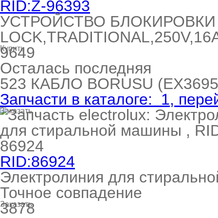
RID:Z-96393
УСТРОЙСТВО БЛОКИРОВКИ
LOCK,TRADITIONAL,250V,16
9649
Купить
Осталась последняя
523
КАБЛО BORUSU
(EX3695
Запчасти в каталоге:
1
, пере
Заказать
RID:86924
Электролиния для стиральн
Точное совпадение
3878
Заказать