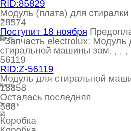
RID:85829
Модуль (плата) для стиралки 
28574
Заказать
Поступит 18 ноября
Предопл
Купить
RID:Z-56119
Модуль для стиральной машины
18858
Купить
Осталась последняя
588
Заказать
Коробка