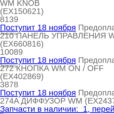
eld
i
т LG
WM KNOB
(EX150621)
8139
pool
pool
pool
Поступит 18 ноября
Предопл
i
т Daewoo
210
ПАНЕЛЬ УПРАВЛЕНИЯ 
Заказать
si
pool
si
pool
si
pool
(EX660816)
10089
т Samsung
Поступит 18 ноября
Предопл
pool
si
pool
pool
si
si
272
КНОПКА WM ON / OFF
Заказать
(EX402869)
т Sharp
si
si
si
3878
Поступит 18 ноября
Предопл
274A
ДИФФУЗОР WM
(EX243
ns
т Gorenje
Запчасти в наличии:
1
, пере