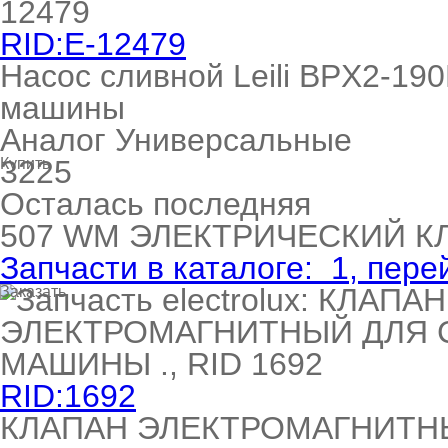
RID:E-12479
Насос сливной Leili BPX2-19
машины
Аналог Универсальные
3225
Купить
Осталась последняя
507
WM ЭЛЕКТРИЧЕСКИЙ К
Запчасти в каталоге:
1
, пере
Заказать
RID:1692
КЛАПАН ЭЛЕКТРОМАГНИТН