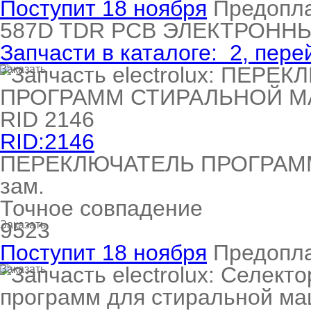
Поступит 18 ноября
Предопл
587D
TDR PCB ЭЛЕКТРОНН
Запчасти в каталоге:
2
, пере
Заказать
RID:2146
ПЕРЕКЛЮЧАТЕЛЬ ПРОГРА
зам.
Точное совпадение
9523
Заказать
Поступит 18 ноября
Предопл
Заказать