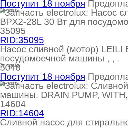
Поступит 18 ноября
Предопл
Заказать
RID:35095
Насос сливной (мотор) LEILI 
посудомоечной машины , , .
5048
Заказать
Поступит 18 ноября
Предопл
Заказать
RID:14604
Сливной насос для стираль