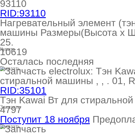
RID:93110
Нагревательный элемент (тэн
машины Размеры(Высота х Шир
25.
10619
Купить
Осталась последняя
Заказать
RID:35101
Тэн Kawai Вт для стиральной 
4797
Заказать
Поступит 18 ноября
Предопл
Заказать