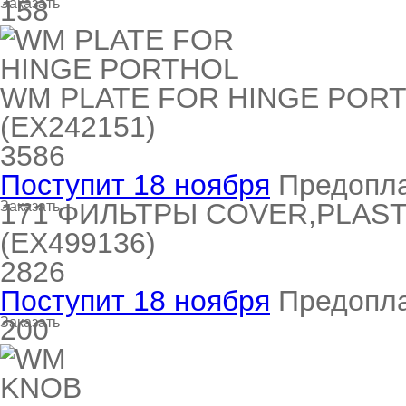
158
Заказать
a
a
a
т Siemens
WM PLATE FOR HINGE POR
ens
pool
ens
ens
(EX242151)
 Indesit
3586
Поступит 18 ноября
Предопл
si
ens
ens
ens
171
ФИЛЬТРЫ COVER,PLAST
Заказать
g
rsbusch
 Ariston
(EX499136)
ens
ens
ens
2826
Поступит 18 ноября
Предопл
rsbusch
eld
 Merloni
200
Заказать