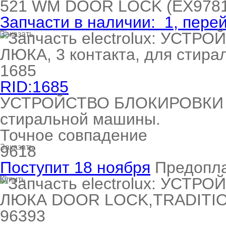
521
WM DOOR LOCK
(EX978
Запчасти в наличии:
1
, пере
Заказать
RID:1685
УСТРОЙСТВО БЛОКИРОВКИ ЛЮ
стиральной машины.
Точное совпадение
9618
Заказать
Поступит 18 ноября
Предопл
Купить