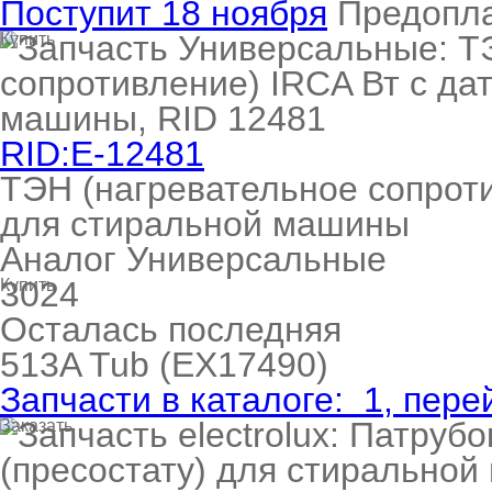
Поступит 18 ноября
Предопл
Купить
RID:E-12481
ТЭН (нагревательное сопроти
для стиральной машины
Аналог Универсальные
3024
Купить
Осталась последняя
513A
Tub
(EX17490)
Запчасти в каталоге:
1
, пере
Заказать