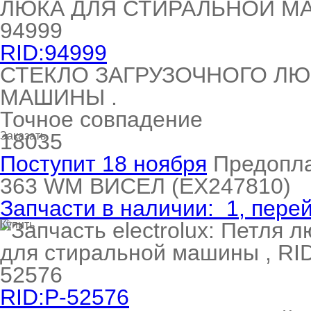
RID:94999
т Thor
СТЕКЛО ЗАГРУЗОЧНОГО ЛЮ
МАШИНЫ .
Точное совпадение
т Kuppersbusch
18035
Заказать
Поступит 18 ноября
Предопл
363
WM ВИСЕЛ
(EX247810)
Запчасти в наличии:
1
, пере
Купить
RID:P-52576