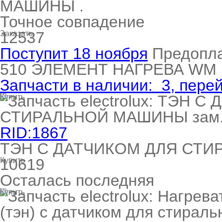
МАШИНЫ .
Точное совпадение
12537
Заказать
Поступит 18 ноября
Предопл
510
ЭЛЕМЕНТ НАГРЕВА WM
Запчасти в наличии:
3
, пере
Купить
RID:1867
ТЭН С ДАТЧИКОМ ДЛЯ СТИРА
10619
Купить
Осталась последняя
Купить