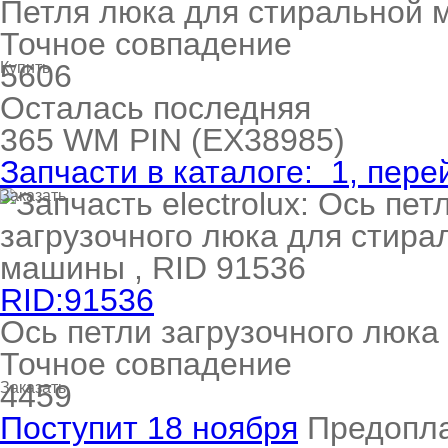
Петля люка для стиральной
Точное совпадение
5606
Купить
Осталась последняя
365
WM PIN
(EX38985)
Запчасти в каталоге:
1
, пере
Заказать
RID:91536
Ось петли загрузочного люк
Точное совпадение
4459
Заказать
Поступит 18 ноября
Предопл