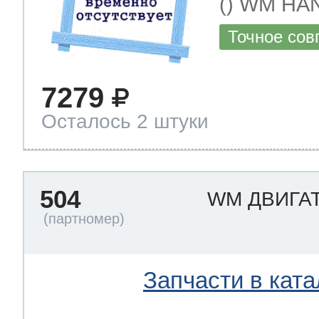
() WM H
Точное сов
7279
Осталось 2 штуки
504
WM ДВИГА
Запчасти в ката