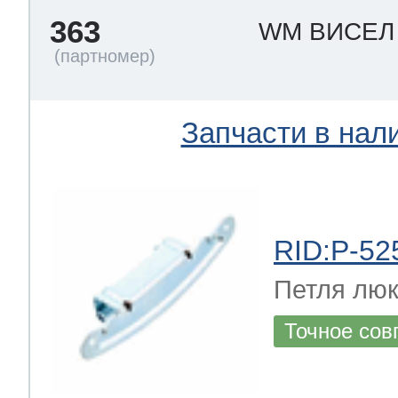
363
WM ВИСЕ
Запчасти в нал
RID:P-52
Петля лю
Точное сов