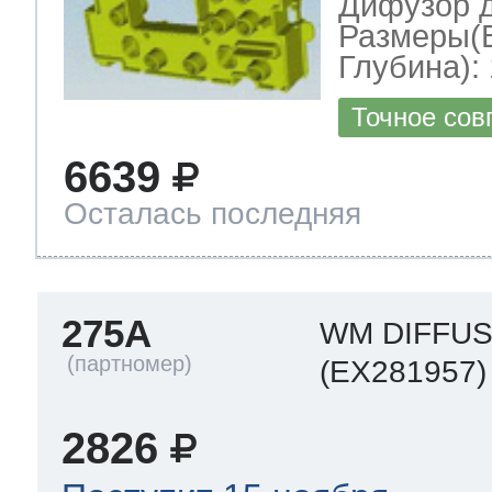
Дифузор 
Размеры(
Глубина): 
Точное сов
6639
Осталась последняя
275A
WM DIFFU
(EX281957)
2826