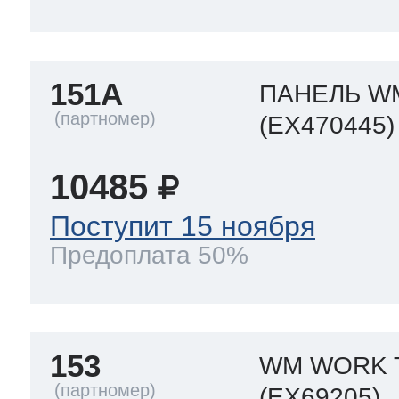
ool
т Beko
151A
ПАНЕЛЬ W
ool
i
т GE
(EX470445)
10485
i
т Gaggenau
Поступит 15 ноября
Предоплата 50%
 Neff
153
WM WORK 
т Smeg
(EX69205)