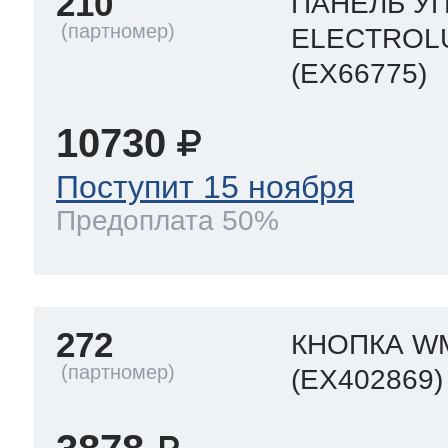
210
ПАНЕЛЬ УП
ELECTROL
(EX66775)
10730
Поступит 15 ноября
Предоплата 50%
272
КНОПКА WM
(EX402869)