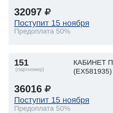
32097
 Whirlpool
Поступит 15 ноября
Предоплата 50%
ns
т Ardo
151
КАБИНЕТ 
т Candy
(EX581935)
36016
 Miele
Поступит 15 ноября
Предоплата 50%