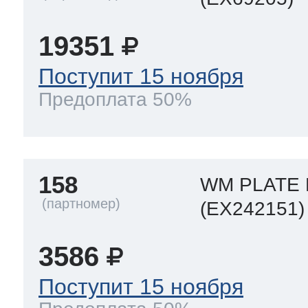
19351
т Thor
Поступит 15 ноября
Предоплата 50%
т Kuppersbusch
158
WM PLATE 
(EX242151)
3586
Поступит 15 ноября