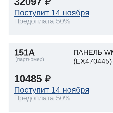
32097
ool
т Beko
Поступит 14 ноября
Предоплата 50%
ool
i
т GE
151A
ПАНЕЛЬ W
i
т Gaggenau
(EX470445)
10485
 Neff
Поступит 14 ноября
Предоплата 50%
т Smeg