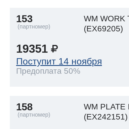
153
WM WORK 
т Thor
(EX69205)
19351
т Kuppersbusch
Поступит 14 ноября
Предоплата 50%
158
WM PLATE 
(EX242151)