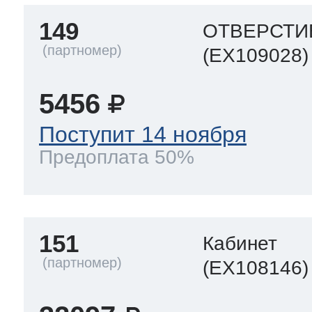
149
ОТВЕРСТИ
 Whirlpool
(EX109028)
5456
ns
т Ardo
Поступит 14 ноября
Предоплата 50%
т Candy
151
Кабинет
 Miele
(EX108146)