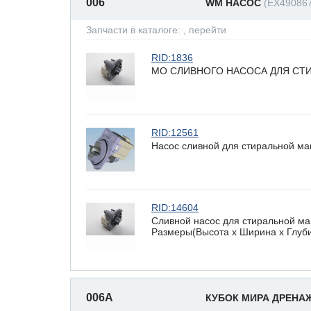
006
WM НАСОС
(EX49086
Запчасти в каталоге:
, перейти
RID:1836
МО СЛИВНОГО НАСОСА ДЛЯ СТИР
RID:12561
Насос сливной для стиральной ма
RID:14604
Сливной насос для стиральной 
Размеры(Высота х Ширина х Глубин
006A
КУБОК МИРА ДРЕН