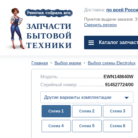
Доставка:
по всей Росс
Пунктов выдачи заказов: 
ЗАПЧАСТИ
Сменить регион
БЫТОВОЙ
Каталог запчас
ТЕХНИКИ
Главная
•
Выбор марки
•
Выбор схемы Electrolux
Модель:
EWN148640W
Серийный номер:
914527724/00
1
2
3
4
5
6