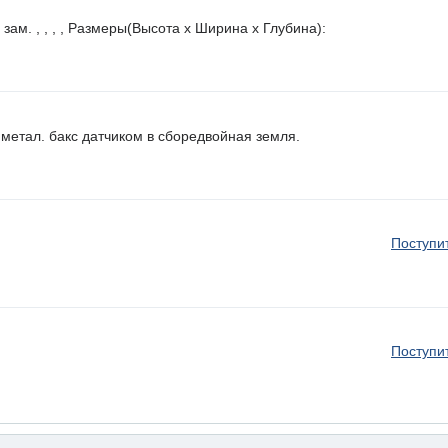
 , , , , Размеры(Высота х Ширина х Глубина):
етал. бакс датчиком в сборедвойная земля.
Поступи
Поступи