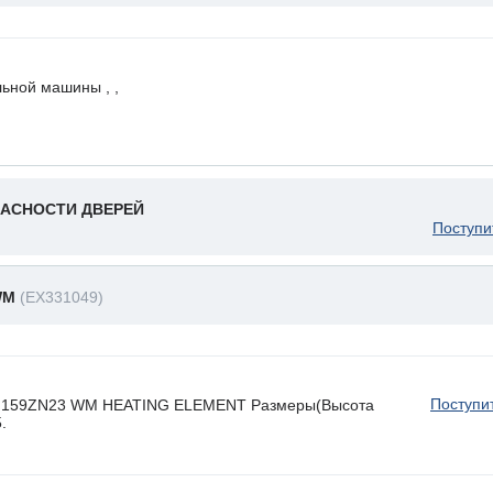
ьной машины , ,
АСНОСТИ ДВЕРЕЙ
Поступи
WM
(EX331049)
Поступи
, , 159ZN23 WM HEATING ELEMENT Размеры(Высота
.