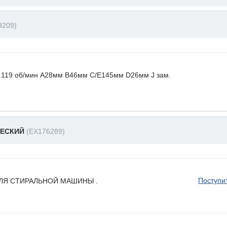
9209)
9 об/мин А28мм В46мм С/Е145мм D26мм J зам.
ЧЕСКИЙ
(EX176289)
Поступи
ЛЯ СТИРАЛЬНОЙ МАШИНЫ .