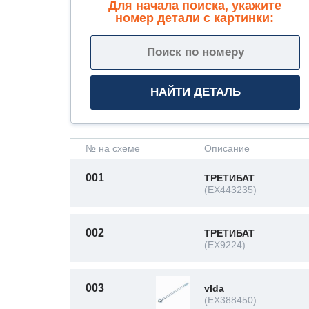
Для начала поиска, укажите
номер детали с картинки:
№ на схеме
Описание
001
ТРЕТИБАТ
(EX443235)
002
ТРЕТИБАТ
(EX9224)
003
vIda
(EX388450)