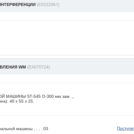
ИНТЕРФЕРЕНЦИИ
(EX222067)
АВЛЕНИЯ WM
(EX670724)
 МАШИНЫ ST-545 O-300 мм зам. ,,
а): 40 x 55 х 25.
Поступи
альной машины , , , . 03