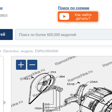
ии
Поиск по схемам
Как найти
33803
деталь?
тей
•
Electrolux, модель: EWN148640W