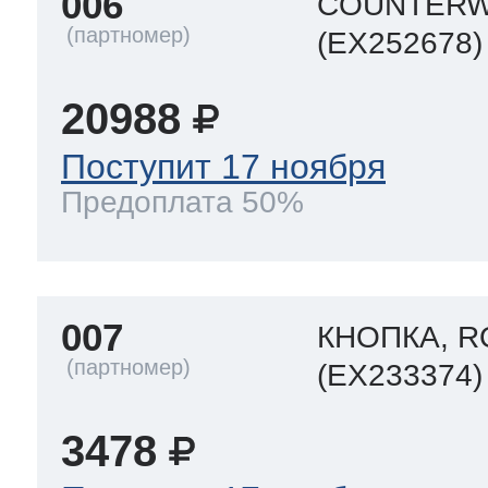
006
COUNTERW
(EX252678)
20988
Поступит 17 ноября
Предоплата 50%
007
КНОПКА, 
(EX233374)
3478