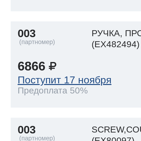
 Whirlpool
003
РУЧКА, П
(EX482494)
ns
т Ardo
6866
Поступит 17 ноября
т Candy
Предоплата 50%
 Miele
003
SCREW,CO
(EX80097)