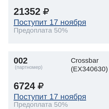
eld
i
т LG
21352
pool
pool
pool
Поступит 17 ноября
i
т Daewoo
Предоплата 50%
si
pool
si
pool
si
pool
т Samsung
002
pool
si
pool
pool
si
si
Crossbar
(EX340630)
т Sharp
si
si
si
6724
Поступит 17 ноября
ns
т Gorenje
Предоплата 50%