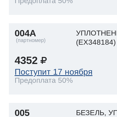
Предоплата 50%
т Thor
004A
УПЛОТНЕН
(EX348184)
т Kuppersbusch
4352
Поступит 17 ноября
Предоплата 50%
005
БЕЗЕЛЬ, У