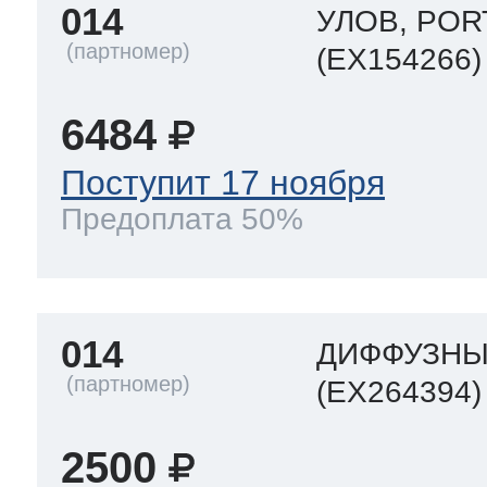
014
УЛОВ, PO
(EX154266)
6484
Поступит 17 ноября
Предоплата 50%
014
ДИФФУЗН
(EX264394)
2500