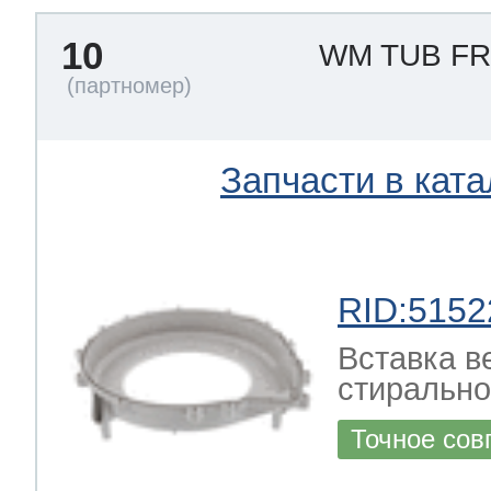
ool
т Beko
10
WM TUB F
ool
i
т GE
Запчасти в ката
i
т Gaggenau
RID:5152
 Neff
Вставка в
стиральн
Точное сов
т Smeg