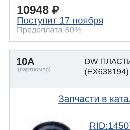
10948
Поступит 17 ноября
т Thor
Предоплата 50%
т Kuppersbusch
10A
DW ПЛАСТ
(EX638194)
Запчасти в ката
RID:1450