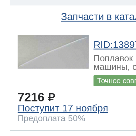
Запчасти в ката
 Whirlpool
RID:1389
ns
т Ardo
Поплавок 
машины, с
Точное сов
т Candy
7216
Поступит 17 ноября
 Miele
Предоплата 50%