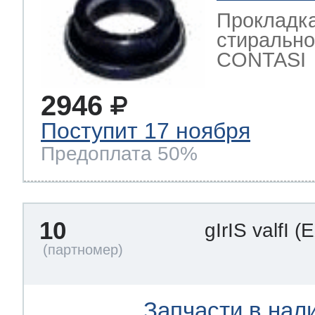
Прокладка
стиральн
CONTASI
2946
Поступит 17 ноября
Предоплата 50%
10
gIrIS valfI
(
Запчасти в нал