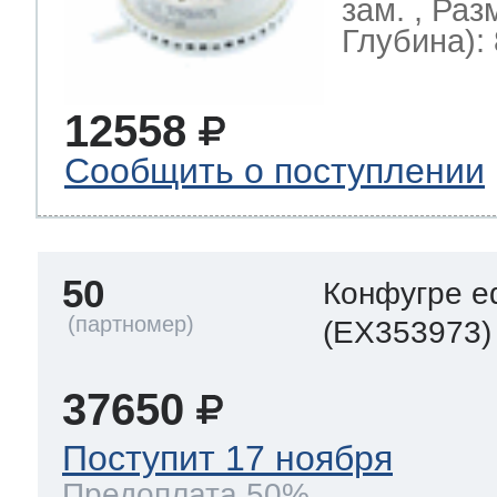
зам. , Ра
Глубина): 
12558
Сообщить о поступлении
50
Конфугре e
(EX353973)
37650
Поступит 17 ноября
Предоплата 50%