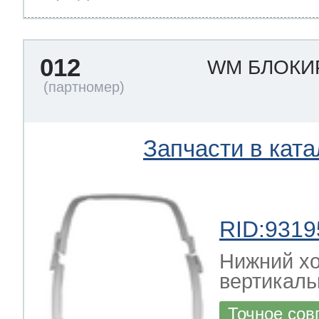
012
WM БЛОКИ
Запчасти в ката
RID:9319
Нижний х
вертикаль
Точное сов