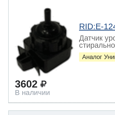
RID:E-12
Датчик ур
стиральн
Аналог Ун
3602
В наличии