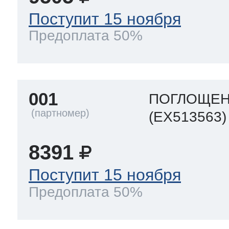
Поступит 15 ноября
 Whirlpool
Предоплата 50%
ns
т Ardo
001
ПОГЛОЩЕН
(EX513563)
т Candy
8391
Поступит 15 ноября
 Miele
Предоплата 50%