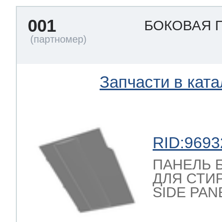
ool
т Beko
001
БОКОВАЯ 
ool
i
т GE
Запчасти в ката
i
т Gaggenau
RID:9693
 Neff
ПАНЕЛЬ 
ДЛЯ СТИ
SIDE PAN
т Smeg