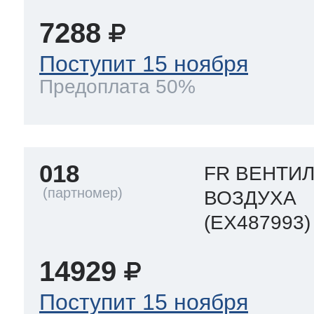
7288
 Whirlpool
Поступит 15 ноября
Предоплата 50%
ns
т Ardo
018
FR ВЕНТИ
т Candy
ВОЗДУХА
(EX487993)
 Miele
14929
Поступит 15 ноября