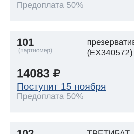
Предоплата 50%
ool
т Beko
ool
i
т GE
101
презервати
(EX340572)
i
т Gaggenau
14083
Поступит 15 ноября
Предоплата 50%
 Neff
т Smeg
102
ТРЕТИБАТ