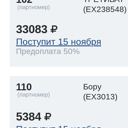
(EX238548)
т Thor
33083
Поступит 15 ноября
Предоплата 50%
т Kuppersbusch
110
Бору
(EX3013)
5384