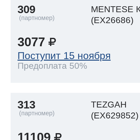
309
MENTESE 
(EX26686)
3077
Поступит 15 ноября
Предоплата 50%
313
TEZGAH
(EX629852)
11109