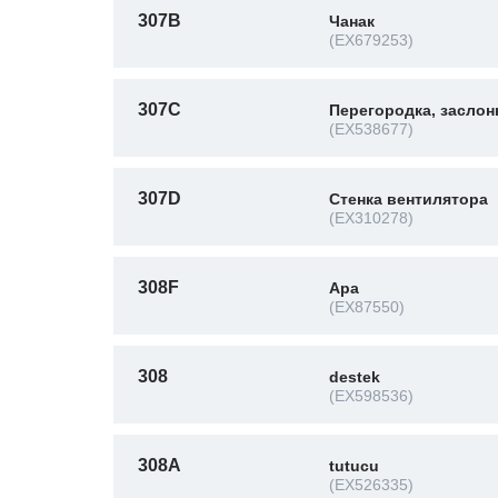
307B
Чанак
(EX679253)
307C
Перегородка, заслон
(EX538677)
307D
Стенка вентилятора
(EX310278)
308F
Ара
(EX87550)
308
destek
(EX598536)
308A
tutucu
(EX526335)