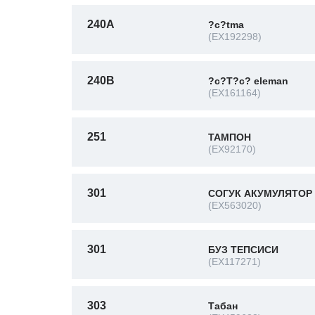
240A
?с?tma
(EX192298)
240B
?с?Т?с? eleman
(EX161164)
251
ТАМПОН
(EX92170)
301
СОГУК АКУМУЛЯТОР
(EX563020)
301
БУЗ ТЕПСИСИ
(EX117271)
303
Табан