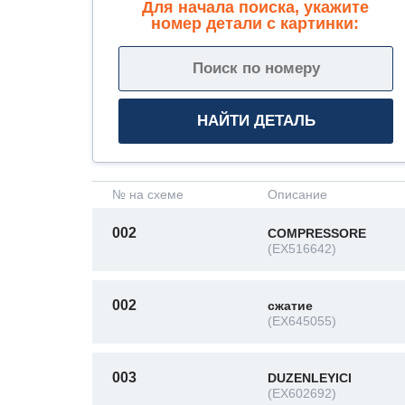
Для начала поиска, укажите
номер детали с картинки:
№ на схеме
Описание
002
COMPRESSORE
(EX516642)
002
сжатие
(EX645055)
003
DUZENLEYICI
(EX602692)