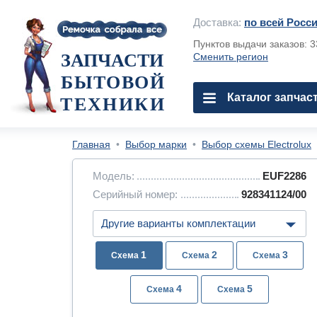
Доставка:
по всей Росс
Пунктов выдачи заказов: 
ЗАПЧАСТИ
Сменить регион
БЫТОВОЙ
Каталог запчас
ТЕХНИКИ
Главная
•
Выбор марки
•
Выбор схемы Electrolux
Модель:
EUF2286
Серийный номер:
928341124/00
1
2
3
4
5