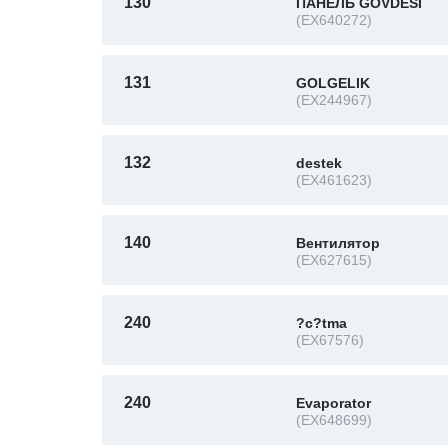
130
ПАНЕЛЬ GOVDESI
(EX640272)
131
GOLGELIK
(EX244967)
132
destek
(EX461623)
140
Вентилятор
(EX627615)
240
?с?tma
(EX67576)
240
Evaporator
(EX648699)