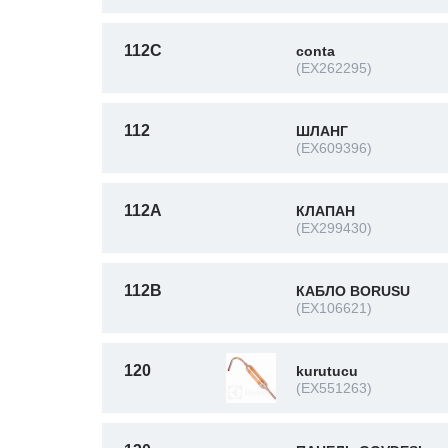
112C
conta
(EX262295)
112
ШЛАНГ
(EX609396)
112A
КЛАПАН
(EX299430)
112B
КАБЛО BORUSU
(EX106621)
120
kurutucu
(EX551263)