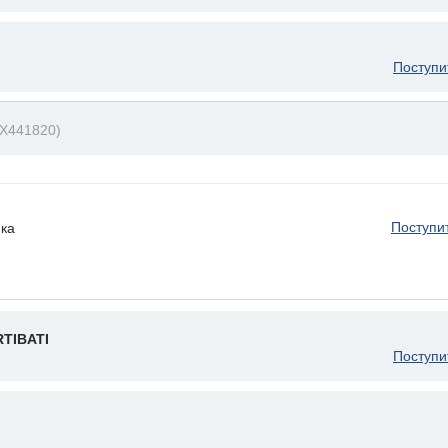
Поступи
EX441820)
Поступи
ка
TIBATI
Поступи