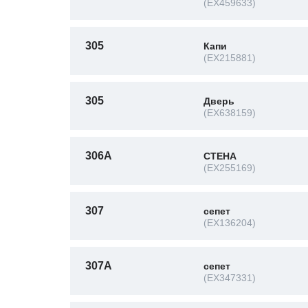
(EX459633)
305
Капи
(EX215881)
305
Дверь
(EX638159)
306A
СТЕНА
(EX255169)
307
сепет
(EX136204)
307A
сепет
(EX347331)