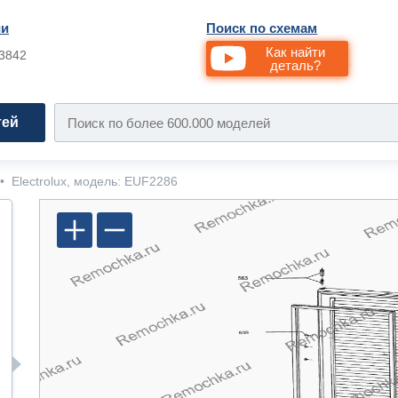
ии
Поиск по схемам
Как найти
33842
деталь?
тей
•
Electrolux, модель: EUF2286