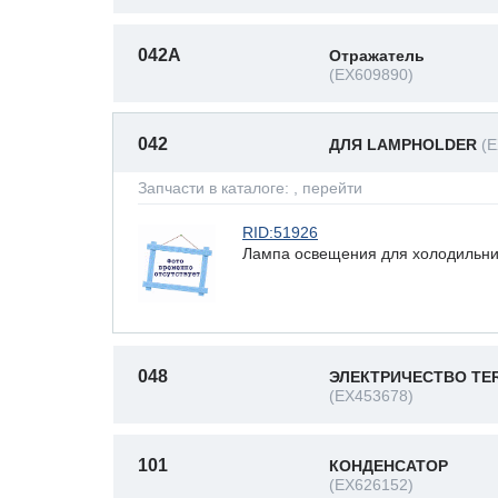
042A
Отражатель
(EX609890)
042
ДЛЯ LAMPHOLDER
(
Запчасти в каталоге:
, перейти
RID:51926
Лампа освещения для холодильни
048
ЭЛЕКТРИЧЕСТВО TER
(EX453678)
101
КОНДЕНСАТОР
(EX626152)