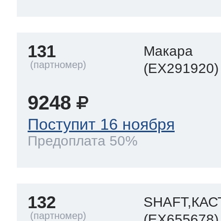
ool
т Beko
131
Макара
ool
i
т GE
(EX291920)
9248
i
т Gaggenau
Поступит 16 ноября
Предоплата 50%
 Neff
132
SHAFT,КАС
т Smeg
(EX655678)