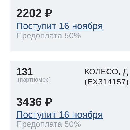
2202
 Whirlpool
Поступит 16 ноября
Предоплата 50%
ns
т Ardo
131
КОЛЕСО, Д
т Candy
(EX314157)
3436
 Miele
Поступит 16 ноября
Предоплата 50%