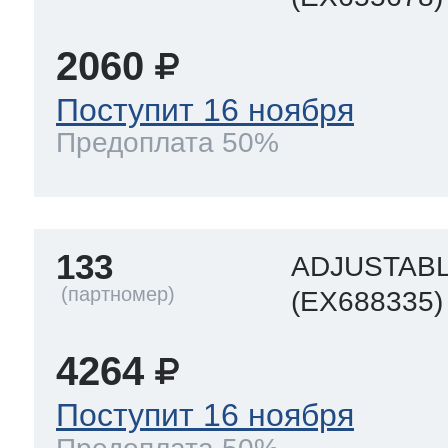
2060
т Thor
Поступит 16 ноября
Предоплата 50%
т Kuppersbusch
133
ADJUSTAB
(EX688335)
4264
Поступит 16 ноября