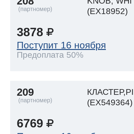
208
KNOB, WHI
(EX18952)
3878
Поступит 16 ноября
Предоплата 50%
209
КЛАСТЕР,P
(EX549364)
6769