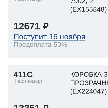
7902, 2
(EX155848)
12671
Поступит 16 ноября
Предоплата 50%
411C
КОРОБКА 
ПРОЗРАЧН
(EX224047)