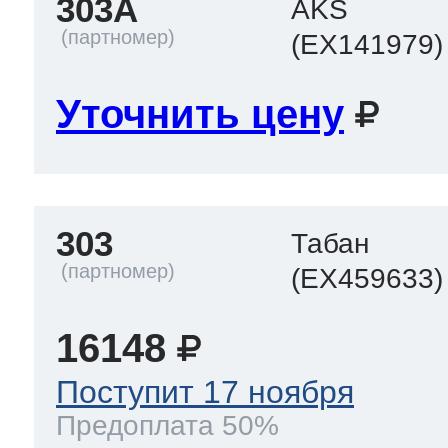
303A
AKS
(EX141979)
Уточнить цену
303
Табан
(EX459633)
16148
Поступит 17 ноября
Предоплата 50%