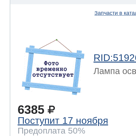
Запчасти в ката
 Whirlpool
ns
т Ardo
RID:5192
Лампа ос
т Candy
6385
 Miele
Поступит 17 ноября
Предоплата 50%