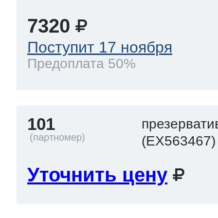
7320
т Thor
Поступит 17 ноября
Предоплата 50%
т Kuppersbusch
101
презервати
(EX563467)
Уточнить цену