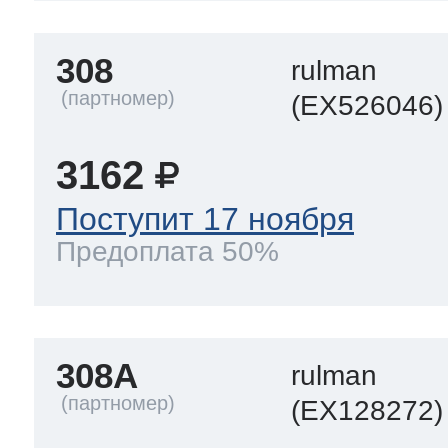
308
rulman
(EX526046)
3162
Поступит 17 ноября
Предоплата 50%
308A
rulman
(EX128272)