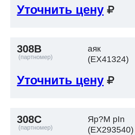
Уточнить цену
308B
аяк
(EX41324)
Уточнить цену
308C
Яр?M pIn
(EX293540)