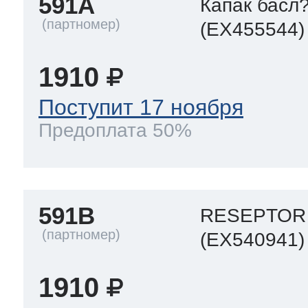
591A
Капак басл
(EX455544)
1910
Поступит 17 ноября
Предоплата 50%
591B
RESEPTOR
(EX540941)
1910