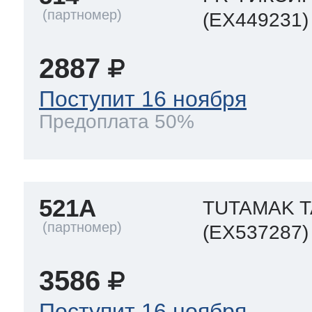
(EX449231)
2887
Поступит 16 ноября
Предоплата 50%
521A
TUTAMAK T
(EX537287)
3586
Поступит 16 ноября