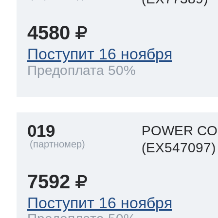
4580
т Thor
Поступит 16 ноября
Предоплата 50%
т Kuppersbusch
019
POWER COR
(EX547097)
7592
Поступит 16 ноября