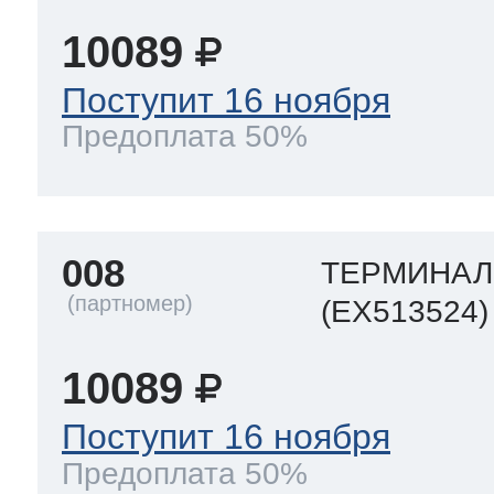
10089
 Whirlpool
Поступит 16 ноября
Предоплата 50%
ns
т Ardo
008
ТЕРМИНАЛ
т Candy
(EX513524)
10089
 Miele
Поступит 16 ноября
Предоплата 50%