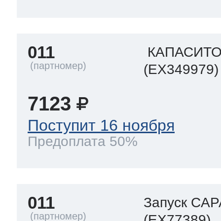
ool
т Beko
011
КАПАСИТ
ool
i
т GE
(EX349979)
7123
i
т Gaggenau
Поступит 16 ноября
Предоплата 50%
 Neff
011
Запуск CAP
т Smeg
(EX77389)