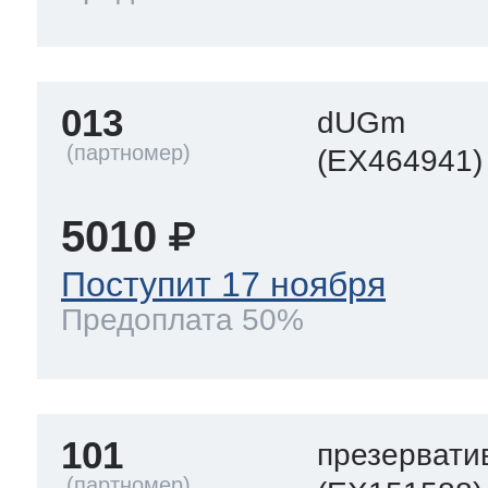
ool
т Beko
013
dUGm
ool
i
т GE
(EX464941)
5010
i
т Gaggenau
Поступит 17 ноября
Предоплата 50%
 Neff
101
презервати
т Smeg