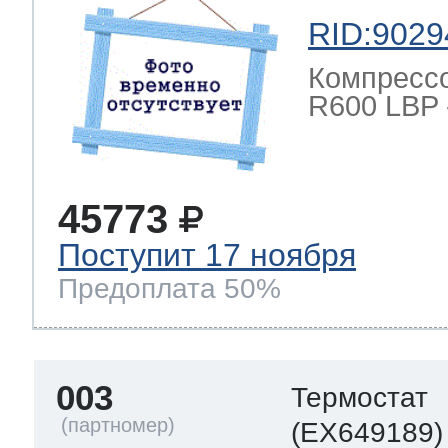
eld
i
т LG
RID:9029
Компресс
pool
pool
pool
R600 LBP -
i
т Daewoo
si
pool
si
pool
si
pool
т Samsung
45773
pool
si
pool
pool
si
si
Поступит 17 ноября
Предоплата 50%
т Sharp
si
si
si
003
Термостат
ns
т Gorenje
(EX649189)