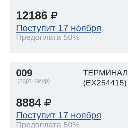
12186
 Whirlpool
Поступит 17 ноября
Предоплата 50%
ns
т Ardo
009
ТЕРМИНАЛ
т Candy
(EX254415)
8884
 Miele
Поступит 17 ноября
Предоплата 50%