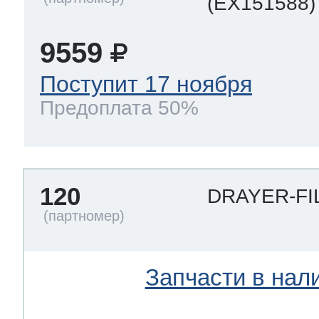
(EX151588)
9559
т Thor
Поступит 17 ноября
Предоплата 50%
т Kuppersbusch
120
DRAYER-FI
Запчасти в нал