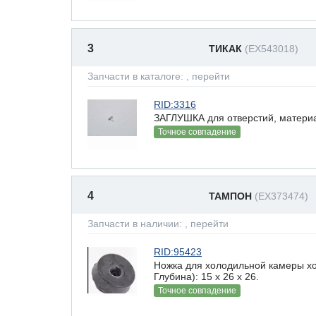
3
ТИКАК
(EX543018)
Запчасти в каталоге:
, перейти
RID:3316
ЗАГЛУШКА для отверстий, материал
Точное совпадение
4
ТАМПОН
(EX373474)
Запчасти в наличии:
, перейти
RID:95423
Ножка для холодильной камеры х
Глубина): 15 x 26 х 26.
Точное совпадение