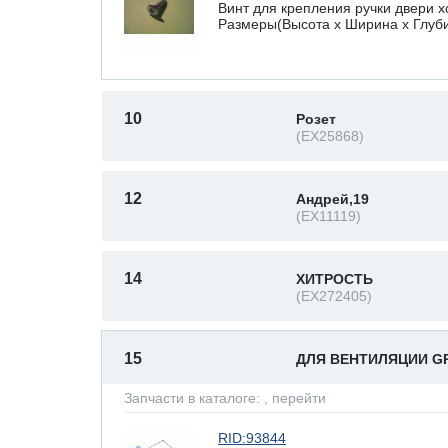
Винт для крепления ручки двери х
Размеры(Высота х Ширина х Глубин
10
Розет
(EX25868)
12
Андрей,19
(EX11119)
14
ХИТРОСТЬ
(EX272405)
15
ДЛЯ ВЕНТИЛЯЦИИ G
Запчасти в каталоге:
, перейти
RID:93844