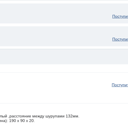
Поступи
Поступи
Поступи
елый ,расстояние между шурупами 132мм.
а): 190 x 90 х 20.