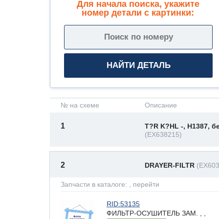
Для начала поиска, укажите
номер детали с картинки:
№ на схеме
Описание
1
T?R K?HL -, H1387, б
(EX638215)
2
DRAYER-FILTR
(EX603
Запчасти в каталоге:
, перейти
RID:53135
ФИЛЬТР-ОСУШИТЕЛЬ ЗАМ. , ,