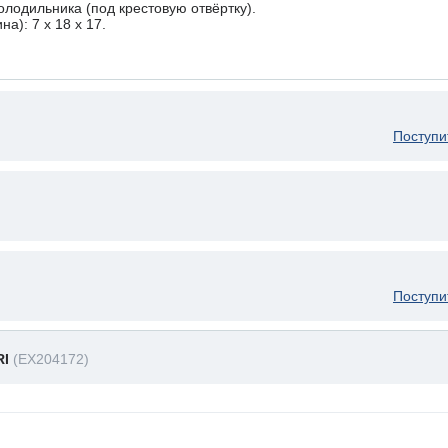
олодильника (под крестовую отвёртку).
а): 7 x 18 х 17.
Поступи
Поступи
RI
(EX204172)