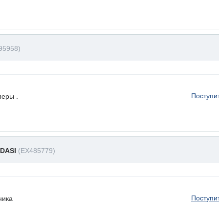
95958)
Поступи
меры .
IDASI
(EX485779)
Поступи
ника