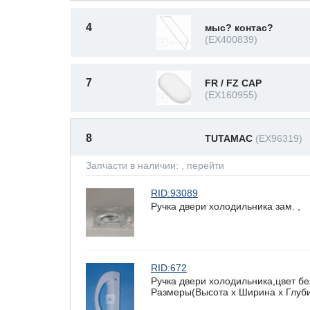
4
мыс? контас?
(EX400839)
7
FR / FZ CAP
(EX160955)
8
TUTAMAC
(EX96319)
Запчасти в наличии:
, перейти
RID:93089
Ручка двери холодильника зам. ,
RID:672
Ручка двери холодильника,цвет б
Размеры(Высота х Ширина х Глубин