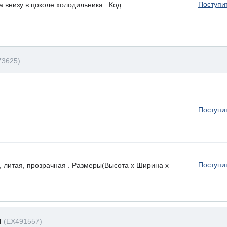
Поступи
 внизу в цоколе холодильника . Код:
73625)
Поступи
Поступи
, литая, прозрачная . Размеры(Высота х Ширина х
I
(EX491557)