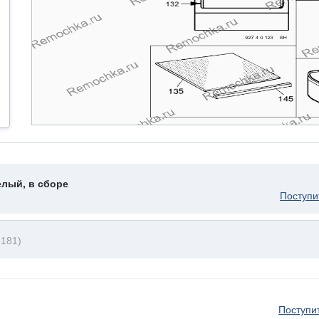
елый, в сборе
Поступи
181)
Поступи