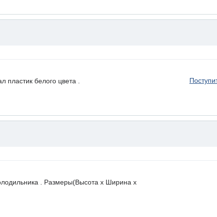
Поступи
 пластик белого цвета .
олодильника . Размеры(Высота х Ширина х