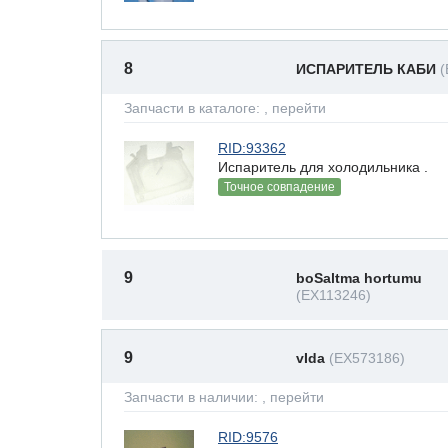
8
ИСПАРИТЕЛЬ КАБИ
(
Запчасти в каталоге:
, перейти
RID:93362
Испаритель для холодильника .
Точное совпадение
9
boSaltma hortumu
(EX113246)
9
vIda
(EX573186)
Запчасти в наличии:
, перейти
RID:9576