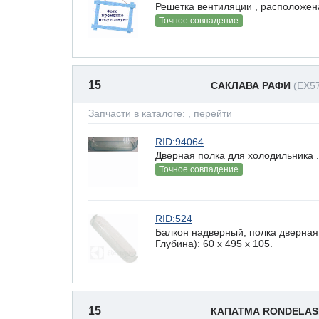
Решетка вентиляции , расположена
Точное совпадение
15
САКЛАВА РАФИ
(EX5
Запчасти в каталоге:
, перейти
RID:94064
Дверная полка для холодильника .
Точное совпадение
RID:524
Балкон надверный, полка дверная
Глубина): 60 x 495 х 105.
15
КАПАТМА RONDELAS