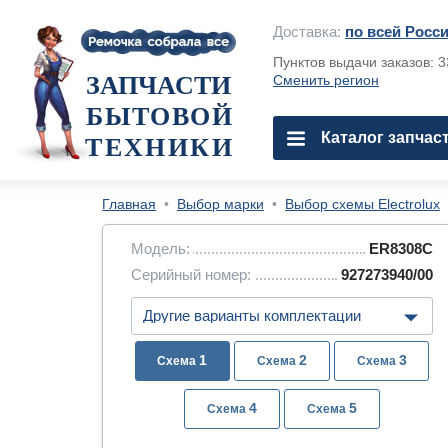
Доставка:
по всей Росс
Пунктов выдачи заказов: 
ЗАПЧАСТИ
Сменить регион
БЫТОВОЙ
Каталог запчас
ТЕХНИКИ
Главная
•
Выбор марки
•
Выбор схемы Electrolux
Модель:
ER8308C
Серийный номер:
927273940/00
1
2
3
4
5