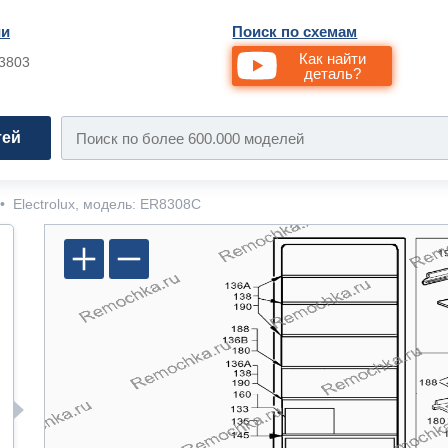
ии
Поиск по схемам
Как найти
33803
деталь?
тей
•
Electrolux, модель: ER8308C