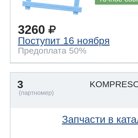
т Thor
3260
Поступит 16 ноября
Предоплата 50%
т Kuppersbusch
3
KOMPRESOR
Запчасти в ката