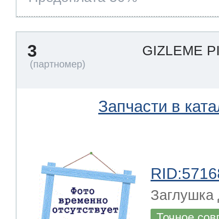
ool
т Beko
3
GIZLEME P
ool
i
т GE
Запчасти в ката
i
т Gaggenau
 Neff
RID:5716
Заглушка 
т Smeg
Точное сов