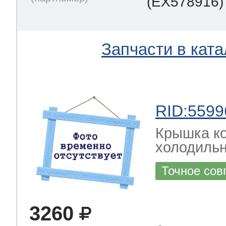
(EX578916)
Запчасти в ката
RID:5599
Крышка к
холодиль
Точное сов
3260