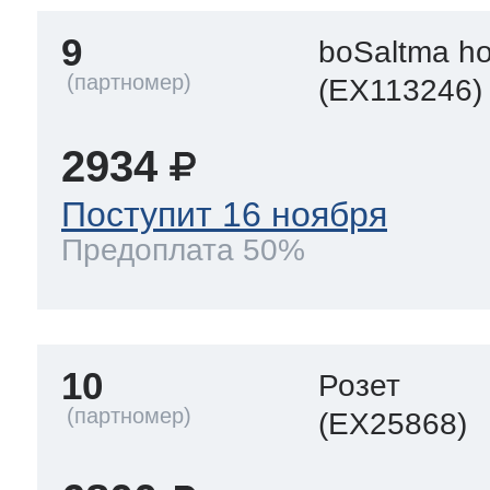
9
boSaltma h
(EX113246)
2934
Поступит 16 ноября
Предоплата 50%
10
Розет
(EX25868)