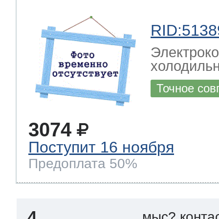
RID:5138
Электрок
холодиль
Точное сов
3074
Поступит 16 ноября
Предоплата 50%
4
мыс? конта