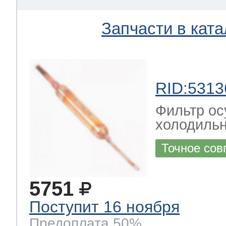
Запчасти в ката
 Whirlpool
ns
т Ardo
RID:5313
Фильтр ос
холодиль
т Candy
Точное сов
5751
 Miele
Поступит 16 ноября
Предоплата 50%