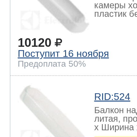
камеры хо
пластик б
10120
Поступит 16 ноября
Предоплата 50%
RID:524
Балкон на
литая, пр
х Ширина х