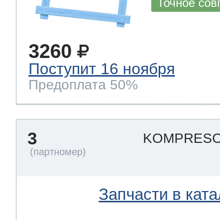
Точное сов
т Thor
3260
Поступит 16 ноября
Предоплата 50%
т Kuppersbusch
3
KOMPRESOR
Запчасти в ката