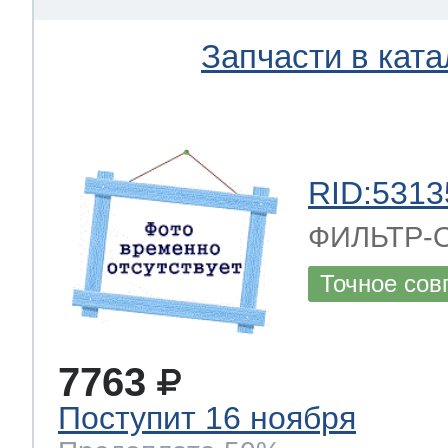
Запчасти в ката
 Whirlpool
ns
т Ardo
RID:5313
ФИЛЬТР-О
т Candy
Точное сов
 Miele
7763
Поступит 16 ноября