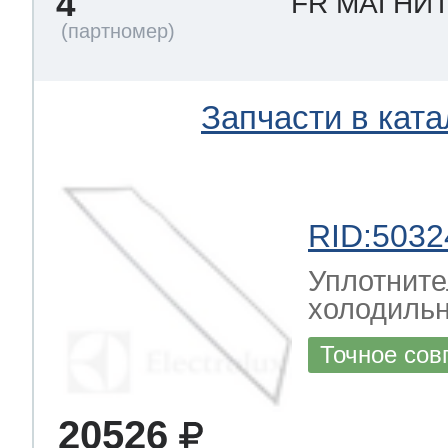
4
FR МАГНИ
Запчасти в ката
RID:5032
Уплотните
холодиль
Точное сов
20526