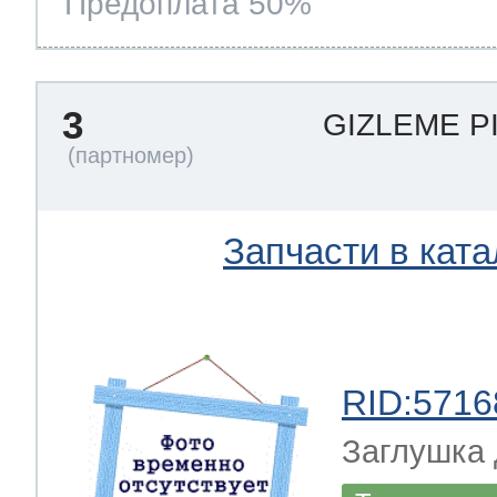
Предоплата 50%
ool
т Beko
3
GIZLEME P
ool
i
т GE
Запчасти в ката
i
т Gaggenau
 Neff
RID:5716
Заглушка 
т Smeg