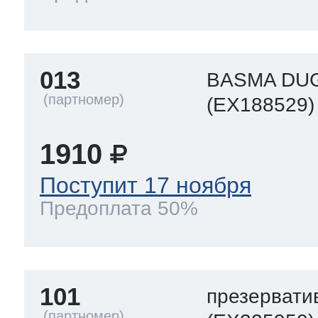
ool
т Beko
013
BASMA DUG
ool
i
т GE
(EX188529)
1910
i
т Gaggenau
Поступит 17 ноября
Предоплата 50%
 Neff
101
презервати
т Smeg