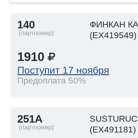
140
ФИНКАН К
(EX419549)
1910
Поступит 17 ноября
Предоплата 50%
251A
SUSTURUC
(EX491181)