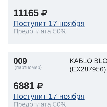
11165
 Whirlpool
Поступит 17 ноября
Предоплата 50%
ns
т Ardo
009
KABLO BL
т Candy
(EX287956)
6881
 Miele
Поступит 17 ноября
Предоплата 50%