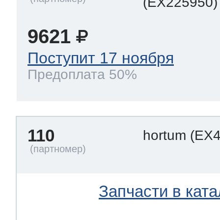
(EX225950)
9621
т Thor
Поступит 17 ноября
Предоплата 50%
т Kuppersbusch
110
hortum
(EX4
Запчасти в ката