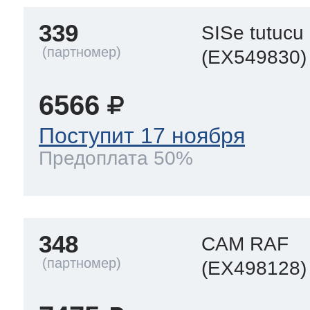
339
SISe tutucu
(EX549830)
6566
Поступит 17 ноября
Предоплата 50%
348
CAM RAF
(EX498128)