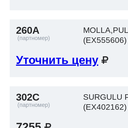
260A
MOLLA,PU
(EX555606)
Уточнить цену
302C
SURGULU 
(EX402162)
7255