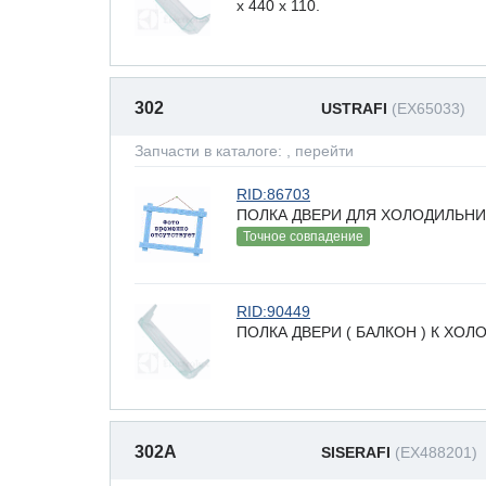
x 440 х 110.
302
USTRAFI
(EX65033)
Запчасти в каталоге:
, перейти
RID:86703
ПОЛКА ДВЕРИ ДЛЯ ХОЛОДИЛЬНИ
Точное совпадение
RID:90449
ПОЛКА ДВЕРИ ( БАЛКОН ) К ХО
302A
SISERAFI
(EX488201)