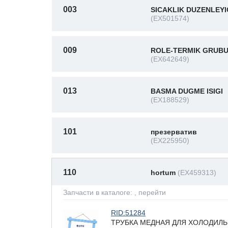
003
SICAKLIK DUZENLEYI
(EX501574)
009
ROLE-TERMIK GRUB
(EX642649)
013
BASMA DUGME ISIGI
(EX188529)
101
презерватив
(EX225950)
110
hortum
(EX459313)
Запчасти в каталоге:
, перейти
RID:51284
ТРУБКА МЕДНАЯ ДЛЯ ХОЛОДИЛЬН