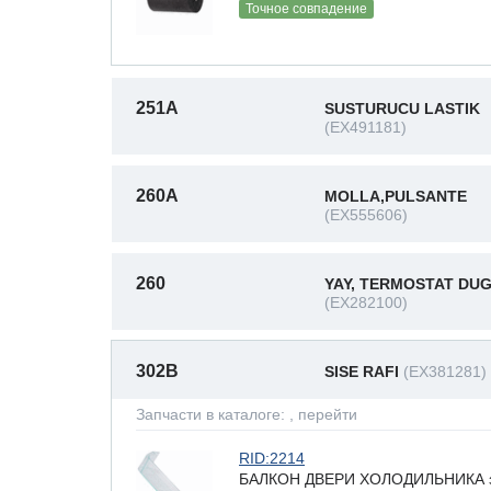
Точное совпадение
251A
SUSTURUCU LASTIK
(EX491181)
260A
MOLLA,PULSANTE
(EX555606)
260
YAY, TERMOSTAT DU
(EX282100)
302B
SISE RAFI
(EX381281)
Запчасти в каталоге:
, перейти
RID:2214
БАЛКОН ДВЕРИ ХОЛОДИЛЬНИКА зам.