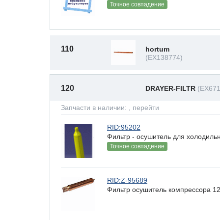
Точное совпадение
110
hortum
(EX138774)
120
DRAYER-FILTR
(EX671
Запчасти в наличии:
, перейти
RID:95202
Фильтр - осушитель для холодильн
Точное совпадение
RID:Z-95689
Фильтр осушитель компрессора 122x