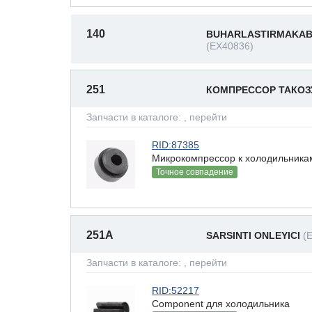
140
BUHARLASTIRMAKAB
(EX40836)
251
КОМПРЕССОР ТАКО
Запчасти в каталоге:
, перейти
RID:87385
Микрокомпрессор к холодильникам
Точное совпадение
251A
SARSINTI ONLEYICI
(
Запчасти в каталоге:
, перейти
RID:52217
Component для холодильника