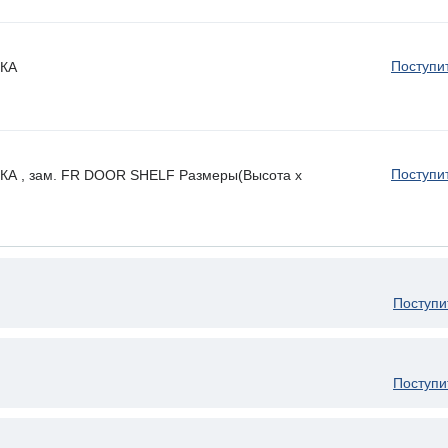
Поступи
КА
Поступи
 , зам. FR DOOR SHELF Размеры(Высота х
Поступи
Поступи