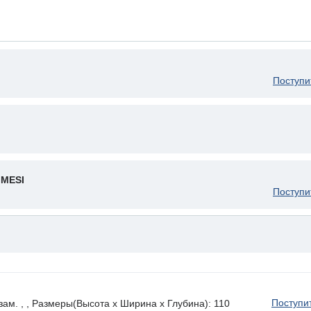
Поступи
GMESI
Поступи
Поступи
 , , Размеры(Высота х Ширина х Глубина): 110