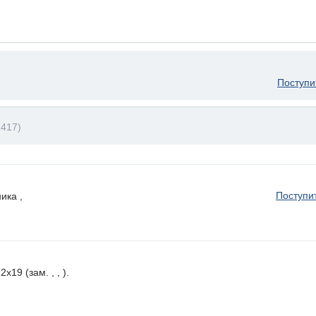
Поступи
417)
Поступи
ика ,
19 (зам. , , ).