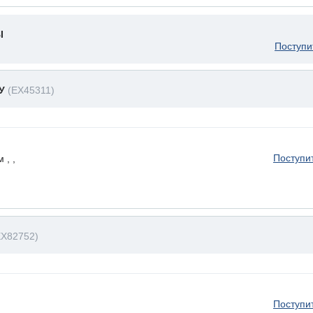
I
Поступи
ЗУ
(EX45311)
Поступи
 , ,
EX82752)
Поступи