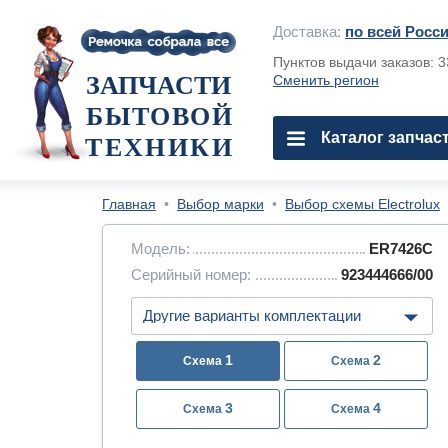
Доставка:
по всей Росс
Пунктов выдачи заказов: 
ЗАПЧАСТИ
Сменить регион
БЫТОВОЙ
Каталог запчас
ТЕХНИКИ
Главная
•
Выбор марки
•
Выбор схемы Electrolux
Модель:
ER7426C
Серийный номер:
923444666/00
1
2
3
4