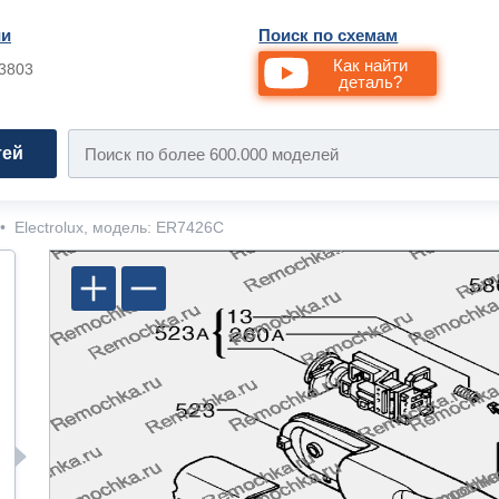
ии
Поиск по схемам
Как найти
33803
деталь?
тей
•
Electrolux, модель: ER7426C