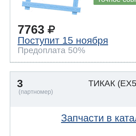
ool
т Beko
7763
ool
i
т GE
Поступит 15 ноября
Предоплата 50%
i
т Gaggenau
3
ТИКАК
(EX5
 Neff
Запчасти в ката
т Smeg