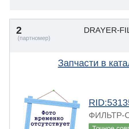
 Whirlpool
2
DRAYER-FI
ns
т Ardo
Запчасти в ката
т Candy
RID:5313
 Miele
ФИЛЬТР-О
Точное сов