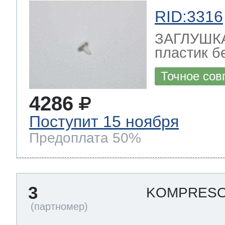
RID:3316
ЗАГЛУШКА 
т Thor
пластик бе
Точное сов
т Kuppersbusch
4286
Поступит 15 ноября
Предоплата 50%
3
KOMPRESOR