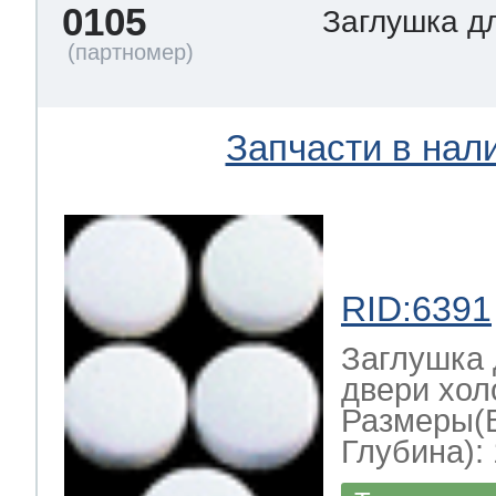
0105
Заглушка д
ool
т Beko
ool
i
т GE
Запчасти в нал
i
т Gaggenau
RID:6391
Заглушка 
 Neff
двери хол
Размеры(
Глубина): 
т Smeg