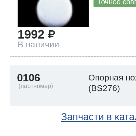
Точное сов
т Thor
1992
В наличии
т Kuppersbusch
0106
Опорная но
(BS276)
Запчасти в ката