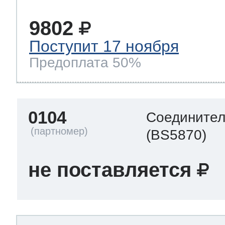
9802
 Whirlpool
Поступит 17 ноября
Предоплата 50%
ns
т Ardo
0104
Соединител
т Candy
(BS5870)
не поставляется
 Miele