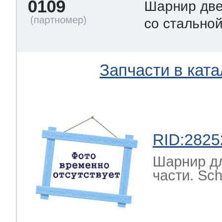
0109
Шарнир две
со стально
Запчасти в ката
RID:2825
Шарнир д
части. Sch